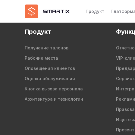
Продукт
Платформ
Продукт
Функц
Получение талонов
Отчетно
Рабочие места
VIP-кли
Оповещения клиентов
Предвар
Оценка обслуживания
Сервис 
Кнопка вызова персонала
Интегра
Архитектура и технологии
Рекламн
Правова
Ищете з
Презент