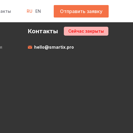
Отправить заявку
такты
RU
EN
Контакты
Сейчас закрыты
я
hello@smartix.pro