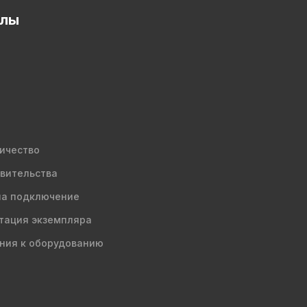
елы
ичество
вительства
на подключение
тация экземпляра
ния к оборудованию