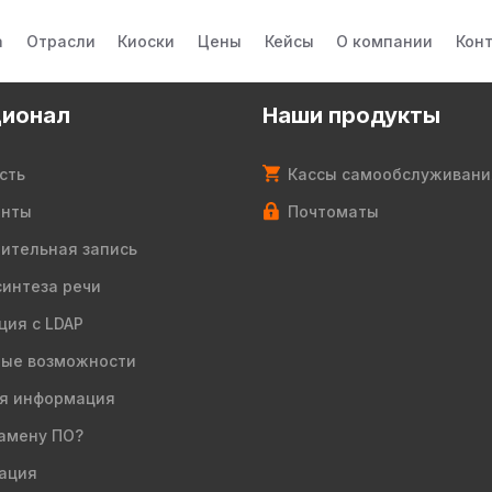
а
Отрасли
Киоски
Цены
Кейсы
О компании
Кон
ионал
Наши продукты
сть
Кассы самообслуживани
енты
Почтоматы
ительная запись
синтеза речи
ция с LDAP
ые возможности
я информация
амену ПО?
ация