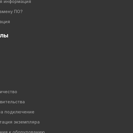
я информация
амену ПО?
ация
елы
ичество
вительства
на подключение
тация экземпляра
ния к оборудованию