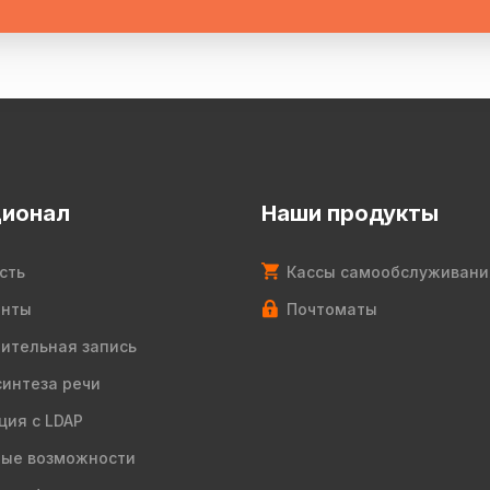
ионал
Наши продукты
сть
Кассы самообслуживани
енты
Почтоматы
ительная запись
синтеза речи
ция с LDAP
ые возможности