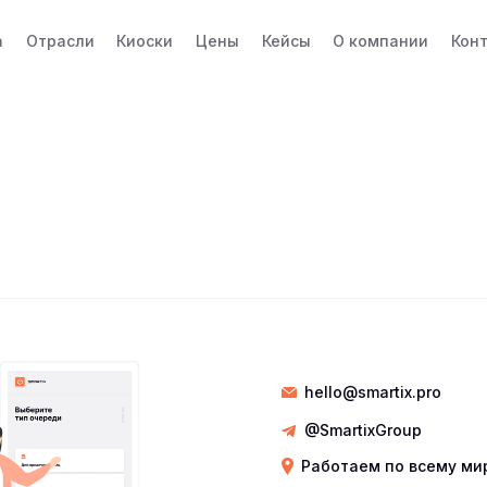
а
Отрасли
Киоски
Цены
Кейсы
О компании
Кон
hello@smartix.pro
@SmartixGroup
Работаем по всему ми