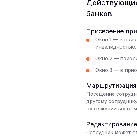
Действующие
банков:
Присвоение при
Окно 1 — в при
инвалидностью.
Окно 2 — приор
Окно 3 — в при
Маршрутизация 
Посещение сотрудни
другому сотруднику
протяжении всего м
Редактирование
Сотрудник может от