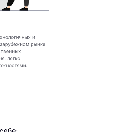
ехнологичных и
 зарубежном рынке.
ственных
я, легко
ожностями.
себе: