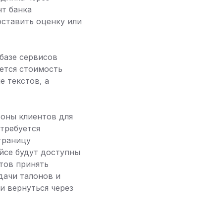
нт банка
ставить оценку или
базе сервисов
ается стоимость
 текстов, а
оны клиентов для
отребуется
траницу
йсе будут доступны
отов принять
дачи талонов и
и вернуться через