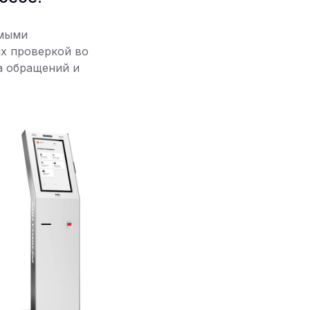
емыми
х проверкой во
а обращений и