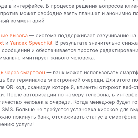
да в интерфейсе. В процессе решения вопросов клие
против может свободно взять планшет и анонимно по
ный комментарий.
ние вызова
— система поддерживает озвучивание на 
xt
и
Yandex SpeechKit
. В результате значительно сниж
 сообщений и обеспечивается простое редактирование
имально имитирует живого человека.
ь через смартфон
— банк может использовать смартф
дь без терминалов электронной очереди. Для этого п
ле QR-код, сканируя который, клиенты откроют веб-с
и. После авторизации по номеру телефона, в интерфе
личество человек в очереди. Когда менеджер будет г
т SMS. Больше не требуется установка киосков для вы
ожно покинуть банк, отслеживать статус в смартфоне 
чению услуги!