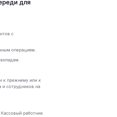
ереди для
нтов с
нным операциям.
 вкладам.
и к прежнему или к
а и сотрудников на
. Кассовый работник