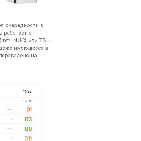
б очередности в
ь работает с
Intel NUC) или ТВ +
м даже имеющееся в
переведено на