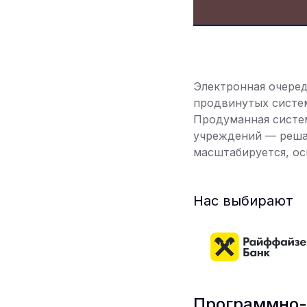
Электронная очеред
продвинутых систем
Продуманная систем
учреждений — решае
масштабируется, о
Нас выбирают
Программно-а