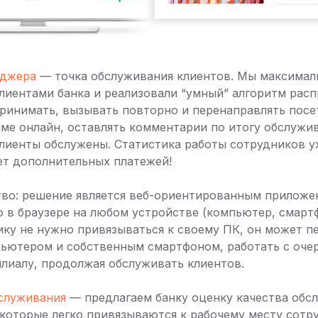
еджера
— точка обслуживания клиентов. Мы максимал
клиентами банка и реализовали “умный” алгоритм расп
ринимать, вызывать повторно и перенаправлять посе
ме онлайн, оставлять комментарии по итогу обслужив
клиенты обслужены. Статистика работы сотрудников у
ет дополнительных платежей!
во: решение является веб-ориентированным приложен
 в браузере на любом устройстве (компьютер, смартф
ику не нужно привязываться к своему ПК, он может 
ьютером и собственным смартфоном, работать с оче
лиалу, продолжая обслуживать клиентов.
бслуживания
— предлагаем банку оценку качества обс
 которые легко привязываются к рабочему месту сотр