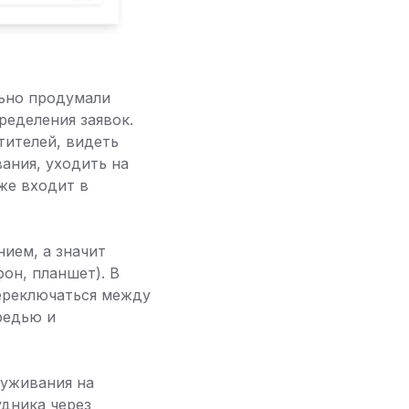
ьно продумали
ределения заявок.
тителей, видеть
ания, уходить на
же входит в
ием, а значит
он, планшет). В
переключаться между
редью и
луживания на
удника через