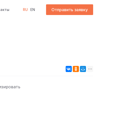
Отправить заявку
такты
RU
EN
изировать