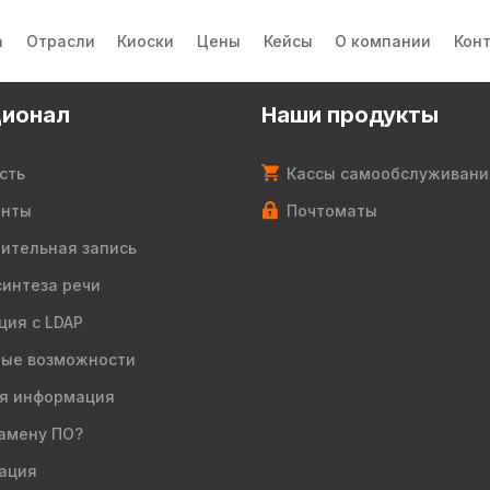
а
Отрасли
Киоски
Цены
Кейсы
О компании
Кон
ионал
Наши продукты
сть
Кассы самообслуживани
енты
Почтоматы
ительная запись
синтеза речи
ция с LDAP
ые возможности
я информация
амену ПО?
ация