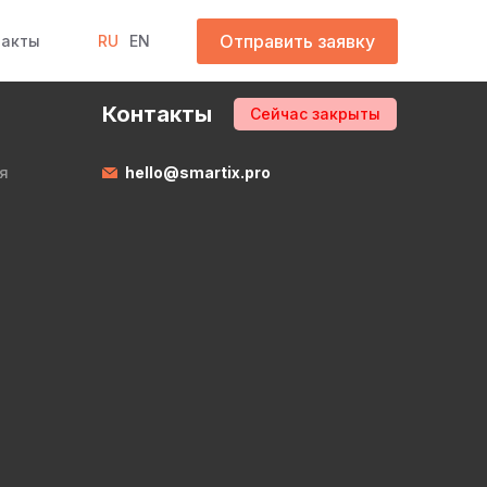
Отправить заявку
такты
RU
EN
Контакты
Сейчас закрыты
я
hello@smartix.pro