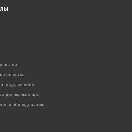
елы
ичество
вительства
на подключение
тация экземпляра
ния к оборудованию