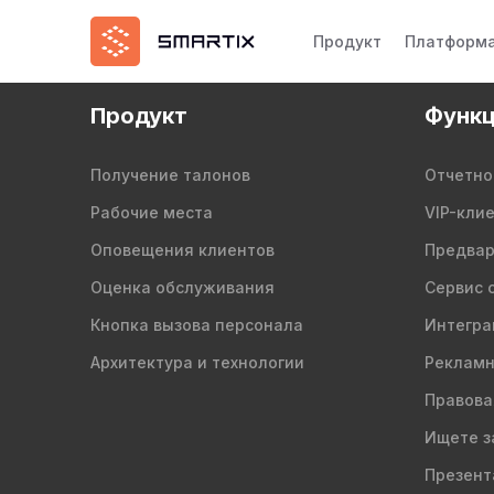
Продукт
Платформ
Продукт
Функц
Получение талонов
Отчетно
Рабочие места
VIP-кли
Оповещения клиентов
Предвар
Оценка обслуживания
Сервис 
Кнопка вызова персонала
Интегра
Архитектура и технологии
Рекламн
Правова
Ищете з
Презент