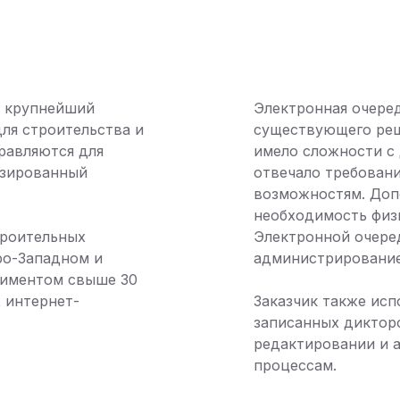
— крупнейший
Электронная очеред
для строительства и
существующего реш
равляются для
имело сложности с
изированный
отвечало требован
возможностям. Доп
необходимость физ
троительных
Электронной очеред
ро-Западном и
администрировани
тиментом свыше 30
 интернет-
Заказчик также исп
записанных дикторо
редактировании и 
процессам.