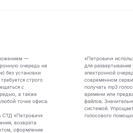
иложением —
«Петрович» использ
тронную очередь на
для развертывания
е) без установки
электронной очеред
 требуется строго
современном сервис
ещаться с
получать mp3 голо
редью, а также
времени или предв
любой точке офиса.
файлов. Значительн
системой. Упрощае
в СТД «Петрович»
голосового помощн
ения, возврата
ртом, оформление