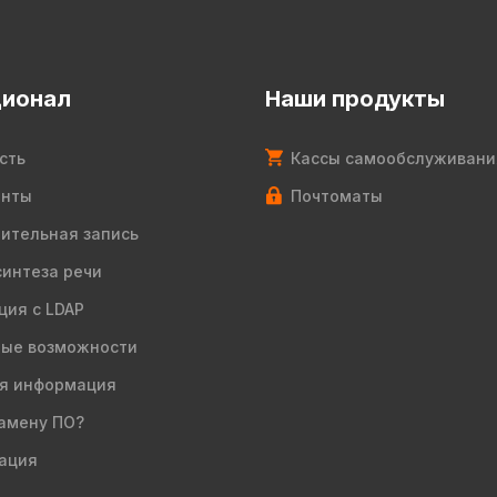
ионал
Наши продукты
сть
Кассы самообслуживани
енты
Почтоматы
ительная запись
синтеза речи
ция с LDAP
ые возможности
я информация
амену ПО?
ация