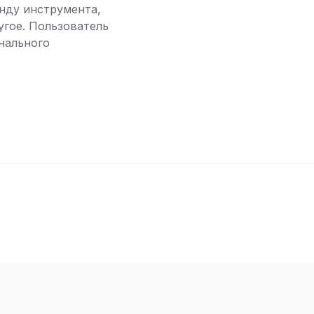
енду инструмента,
угое. Пользователь
нального
.