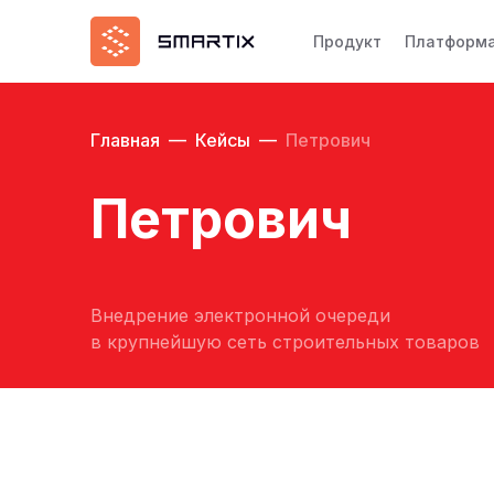
Продукт
Платформ
Главная
—
Кейсы
—
Петрович
Петрович
Внедрение электронной очереди
в крупнейшую сеть строительных товаров