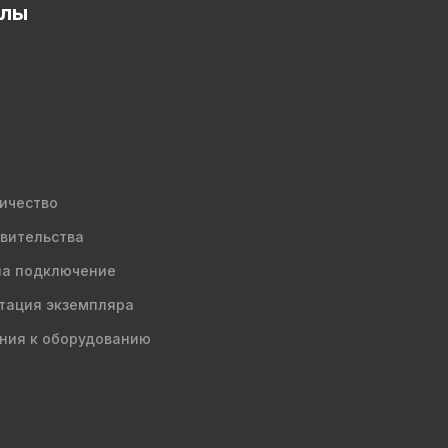
елы
ичество
вительства
на подключение
тация экземпляра
ния к оборудованию