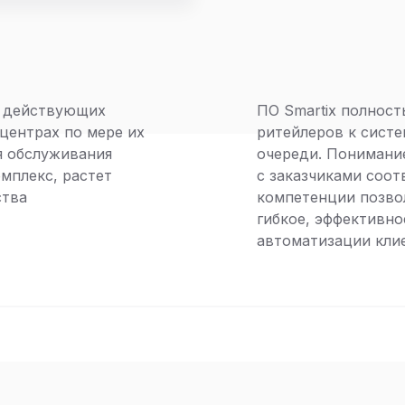
7 действующих
ПО Smartix полнос
 центрах по мере их
ритейлеров к систе
я обслуживания
очереди. Понимани
мплекс, растет
с заказчиками соот
ства
компетенции позво
гибкое, эффективно
автоматизации кли