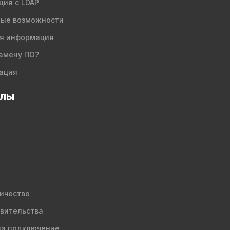
ция с LDAP
ые возможности
я информация
амену ПО?
ация
елы
ичество
вительства
на подключение