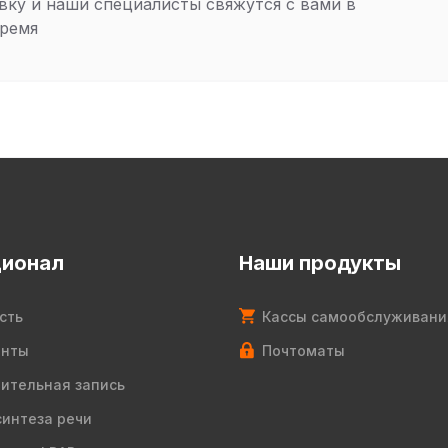
вку и наши специалисты свяжутся с вами в
ремя
ионал
Наши продукты
сть
Кассы самообслуживани
енты
Почтоматы
ительная запись
синтеза речи