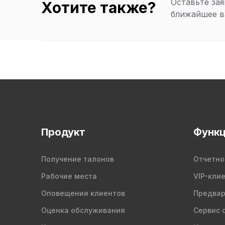
Оставьте зая
Хотите также?
ближайшее в
Продукт
Функц
Получение талонов
Отчетно
Рабочие места
VIP-кли
Оповещения клиентов
Предвар
Оценка обслуживания
Сервис 