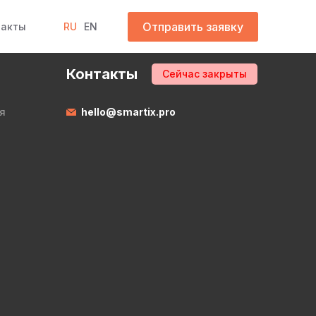
Отправить заявку
такты
RU
EN
Контакты
Сейчас закрыты
я
hello@smartix.pro