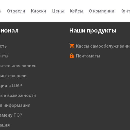
а
Отрасли
Киоски
Цены
Кейсы
О компании
Кон
ионал
Наши продукты
сть
Кассы самообслуживани
енты
Почтоматы
ительная запись
синтеза речи
ция с LDAP
ые возможности
я информация
амену ПО?
ация