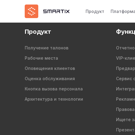
Продукт
Платформ
Продукт
Функц
Получение талонов
Отчетно
Рабочие места
VIP-кли
Оповещения клиентов
Предвар
Оценка обслуживания
Сервис 
Кнопка вызова персонала
Интегра
Архитектура и технологии
Рекламн
Правова
Ищете з
Презент