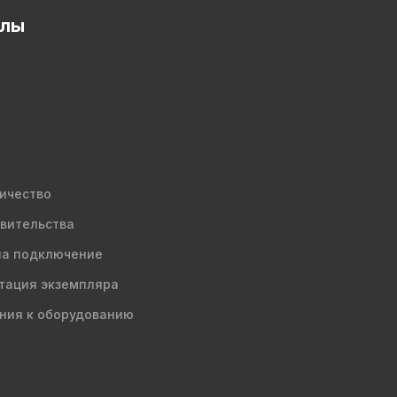
елы
ичество
вительства
на подключение
тация экземпляра
ния к оборудованию