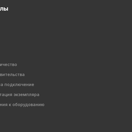
елы
ичество
вительства
на подключение
тация экземпляра
ния к оборудованию