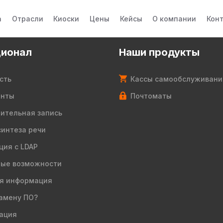
а
Отрасли
Киоски
Цены
Кейсы
О компании
Кон
ионал
Наши продукты
сть
Кассы самообслуживани
енты
Почтоматы
ительная запись
синтеза речи
ция с LDAP
ые возможности
я информация
амену ПО?
ация