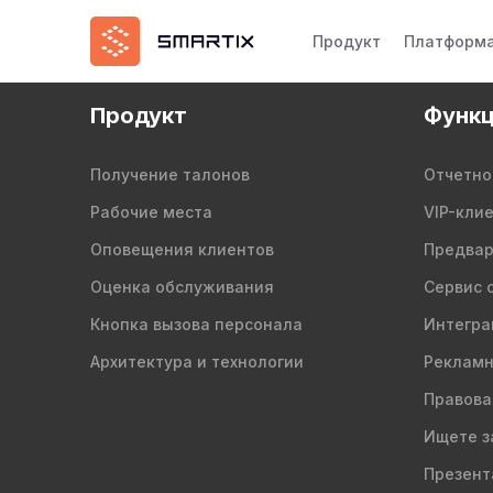
Продукт
Платформ
Продукт
Функц
Получение талонов
Отчетно
Рабочие места
VIP-кли
Оповещения клиентов
Предвар
Оценка обслуживания
Сервис 
Кнопка вызова персонала
Интегра
Архитектура и технологии
Рекламн
Правова
Ищете з
Презент