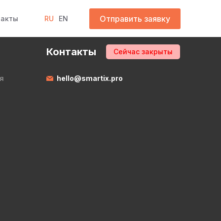
Отправить заявку
такты
RU
EN
Контакты
Сейчас закрыты
я
hello@smartix.pro