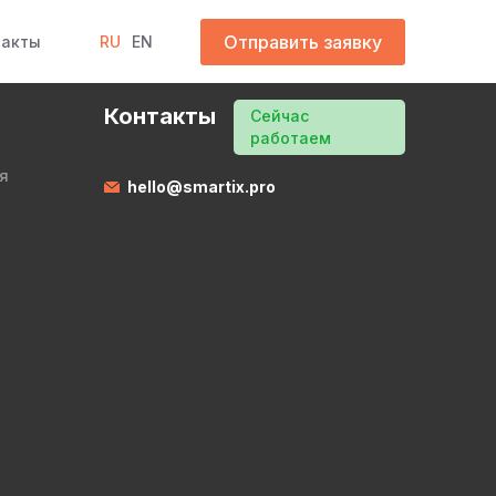
Отправить заявку
такты
RU
EN
Контакты
Сейчас
работаем
я
hello@smartix.pro