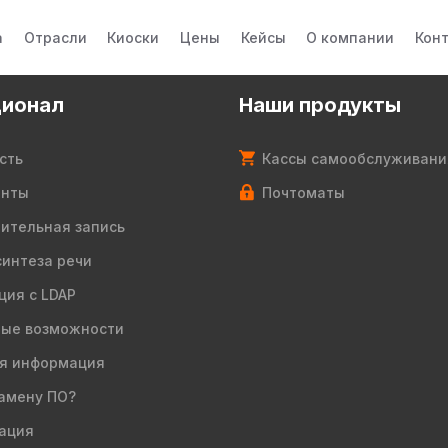
а
Отрасли
Киоски
Цены
Кейсы
О компании
Кон
ионал
Наши продукты
сть
Кассы самообслуживани
енты
Почтоматы
ительная запись
синтеза речи
ция с LDAP
ые возможности
я информация
амену ПО?
ация