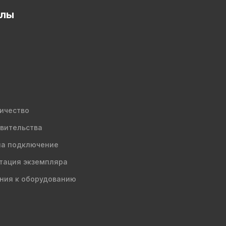
елы
ичество
вительства
на подключение
тация экземпляра
ния к оборудованию