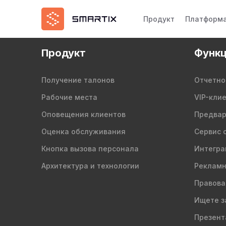
Продукт
Платформ
Продукт
Функц
Получение талонов
Отчетно
Рабочие места
VIP-кли
Оповещения клиентов
Предвар
Оценка обслуживания
Сервис 
Кнопка вызова персонала
Интегра
Архитектура и технологии
Рекламн
Правова
Ищете з
Презент